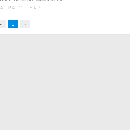
主题
浏览：445
评论：0
‹‹
1
››