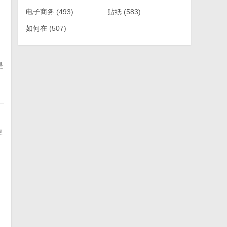
电子商务
(493)
贴纸
(583)
如何在
(507)
是
更