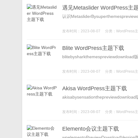
遇见Metaslider WordPress
认识MetasliderBysuperthemesprev
发布时间：2023-08-07
分类：
WordPress
Blite WordPress主题下载
blitebysharkthemespreviewdow
发布时间：2023-08-07
分类：
WordPress
Akisa WordPress主题下载
akisabysensationthepreviewdo
发布时间：2023-08-07
分类：
WordPress
Elemento会议主题下载
wpelementoPreviewDownloadVe