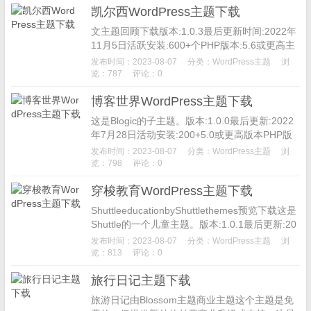
凯尔西WordPress主题下载
文主题回顾下载版本:1.0.3最后更新时间:2022年
11月5日活跃安装:600+个PHP版本:5.6或更高主
题主页Kelsey是我们第一个免费的多用途深色
发布时间：2023-08-07
分类：
WordPress主题
浏
W...
览：787
评论：0
博客世界WordPress主题下载
这是Blogic的子主题。版本:1.0.0最后更新:2022
年7月28日活动安装:200+5.0或更高版本PHP版
本:5.6或更高主题主页BlogWorld...
发布时间：2023-08-07
分类：
WordPress主题
浏
览：798
评论：0
穿梭教育WordPress主题下载
ShuttleeducationbyShuttlethemes预览下载这是
Shuttle的一个儿童主题。版本:1.0.1最后更新:20
22年8月22日...
发布时间：2023-08-07
分类：
WordPress主题
浏
览：813
评论：0
旅行日记主题下载
旅游日记由Blossom主题商业主题这个主题是免