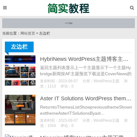
当前位置：
网站首页
> 左边栏
左边栏
HybriNews WordPress主题博客主题下载
返回主题列表显示上一个主题显示下一个主题Hy
bridge新闻按AF主题预览下载这是CoverNews的
一个儿童主题。版本：1.0.1最近更新日期：202
发布时间：2023-09-07
分类：
WordPress主题
浏
3年8月28日活跃安装：20...
览：1113
评论：0
Aster IT Solutions WordPress theme 博客主题下载
ReturntoThemesListShowpreviousthemeShown
extthemeAsterITSolutionsByast...
发布时间：2023-09-07
分类：
WordPress主题
浏
览：1054
评论：0