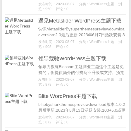
ess版本:4.0或更高PHP版本:5.6...
发布时间：2023-08-07
分类：
WordPress主题
浏
览：950
评论：0
遇见Metaslider WordPress主题下载
认识MetasliderBysuperthemespreviewdownloa
dversion:2.0最后更新:2023年6月7日活跃安装:3
00+个PH...
发布时间：2023-08-07
分类：
WordPress主题
浏
览：905
评论：0
领导蔻驰WordPress主题下载
领导力教练Blossom主题商业主题这个主题是免
费的，但提供额外的付费商业升级或支持。预览
下载这是CoachPressLite的子主题。版本:1.0.0
发布时间：2023-08-07
分类：
WordPress主题
浏
最后...
览：878
评论：0
Blite WordPress主题下载
blitebysharkthemespreviewdownload版本:1.0.2
最后更新:2023年5月13日活跃安装:100+5.0或更
高版本PHP版...
发布时间：2023-08-07
分类：
WordPress主题
浏
览：872
评论：0