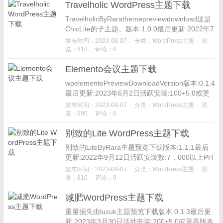
Travelholic WordPress主题下载
TravelholicByRarathemepreviewdownload这是
ChicLite的子主题。版本:1.0.0最后更新:2022年7
月24...
发布时间：2023-08-07
分类：
WordPress主题
浏
览：818
评论：0
Elemento会议主题下载
wpelementoPreviewDownloadVersion版本:0.1.4
最后更新:2023年6月2日活跃安装:100+5.0或更
高版本PHP版本:7....
发布时间：2023-08-07
分类：
WordPress主题
浏
览：890
评论：0
别致的Lite WordPress主题下载
别致的LiteByRara主题预览下载版本:1.1.1最后
更新:2022年9月12日活跃安装数:7，000以上PH
P版本:5.6或更高主题主页ChicLi...
发布时间：2023-08-07
分类：
WordPress主题
浏
览：816
评论：0
减肥WordPress主题下载
重量损失由luzuk主题预览下载版本:0.1.3最后更
新:2023年3月30日活动安装:200+5.0或更高版本